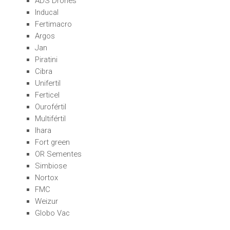
ADS Drones
Inducal
Fertimacro
Argos
Jan
Piratini
Cibra
Unifertil
Ferticel
Ourofértil
Multifértil
Ihara
Fort green
OR Sementes
Simbiose
Nortox
FMC
Weizur
Globo Vac