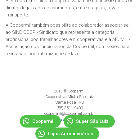
Além dos benefícios à cooperativa também concede todos os
direitos legais aos colaboradores, entre os quais, o Vale
Transporte.
A Coopermil também possibilita ao colaborador associar-se
ao SINDICOOP - Sindicato que representa a categoria
profissional dos trabalhadores em cooperativas e à AFUMIL -
Associação dos funcionários da Coopermil, com sedes para
recreação, confraternizações e lazer.
2015 © Coopermil
Cooperativa Mista São Luiz
Santa Rosa · RS
(55) 3511-9400
coopermil@coopermil.com.br
Política de Privacidade
Coopermil
Super São Luiz
Lojas Agropecuárias